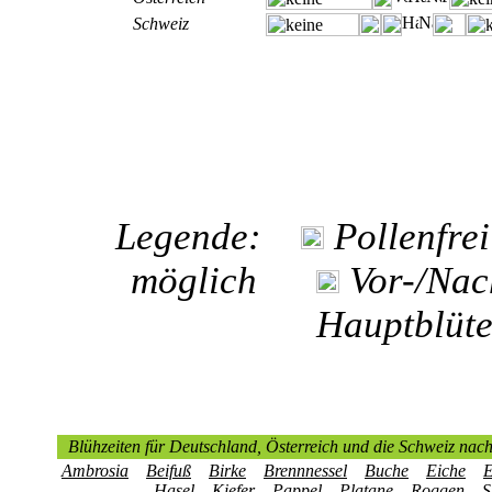
Schweiz
Legende:
Pollenf
möglich
Vor-/N
Hauptblüt
Blühzeiten für Deutschland, Österreich und die Schweiz nach
Ambrosia
Beifuß
Birke
Brennnessel
Buche
Eiche
E
Hasel
Kiefer
Pappel
Platane
Roggen
S